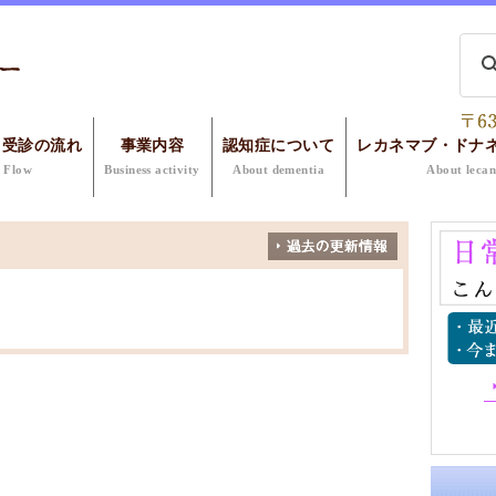
・受診の流れ
事業内容
認知症について
レカネマブ・ドナ
Flow
Business activity
About dementia
About leca